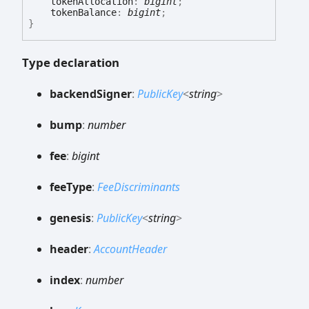
tokenAllocation
:
bigint
;
tokenBalance
:
bigint
;
}
Type declaration
backend
Signer
:
PublicKey
<
string
>
bump
:
number
fee
:
bigint
fee
Type
:
FeeDiscriminants
genesis
:
PublicKey
<
string
>
header
:
AccountHeader
index
:
number