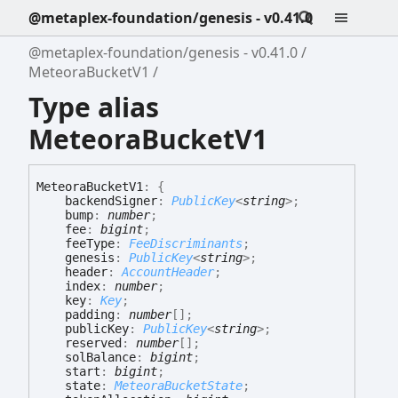
@metaplex-foundation/genesis - v0.41.0
@metaplex-foundation/genesis - v0.41.0
MeteoraBucketV1
Type alias
MeteoraBucketV1
Meteora
Bucket
V1
:
{
backendSigner
:
PublicKey
<
string
>
;
bump
:
number
;
fee
:
bigint
;
feeType
:
FeeDiscriminants
;
genesis
:
PublicKey
<
string
>
;
header
:
AccountHeader
;
index
:
number
;
key
:
Key
;
padding
:
number
[]
;
publicKey
:
PublicKey
<
string
>
;
reserved
:
number
[]
;
solBalance
:
bigint
;
start
:
bigint
;
state
:
MeteoraBucketState
;