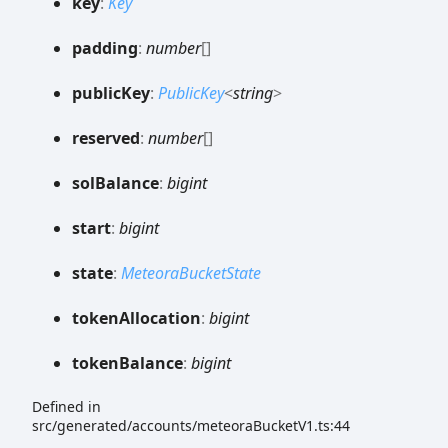
key
:
Key
padding
:
number
[]
public
Key
:
PublicKey
<
string
>
reserved
:
number
[]
sol
Balance
:
bigint
start
:
bigint
state
:
MeteoraBucketState
token
Allocation
:
bigint
token
Balance
:
bigint
Defined in
src/generated/accounts/meteoraBucketV1.ts:44